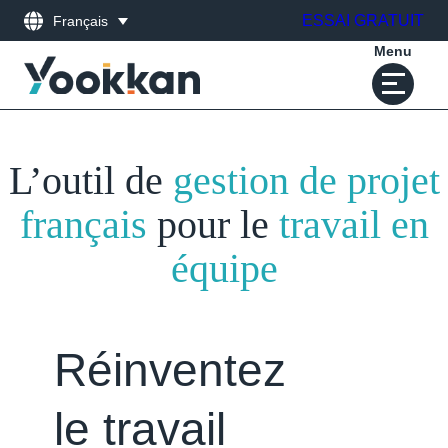
ESSAI GRATUIT
Français
Menu
Skip
to
L’outil de
gestion de projet
content
français
pour le
travail en
équipe
Réinventez
le travail